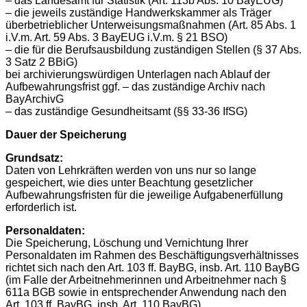
– das Landesamt für Statistik (Art. 113b Abs. 10 BayEUG)
– die jeweils zuständige Handwerkskammer als Träger
überbetrieblicher Unterweisungsmaßnahmen (Art. 85 Abs. 1
i.V.m. Art. 59 Abs. 3 BayEUG i.V.m. § 21 BSO)
– die für die Berufsausbildung zuständigen Stellen (§ 37 Abs.
3 Satz 2 BBiG)
bei archivierungswürdigen Unterlagen nach Ablauf der
Aufbewahrungsfrist ggf. – das zuständige Archiv nach
BayArchivG
– das zuständige Gesundheitsamt (§§ 33-36 IfSG)
Dauer der Speicherung
Grundsatz:
Daten von Lehrkräften werden von uns nur so lange
gespeichert, wie dies unter Beachtung gesetzlicher
Aufbewahrungsfristen für die jeweilige Aufgabenerfüllung
erforderlich ist.
Personaldaten:
Die Speicherung, Löschung und Vernichtung Ihrer
Personaldaten im Rahmen des Beschäftigungsverhältnisses
richtet sich nach den Art. 103 ff. BayBG, insb. Art. 110 BayBG
(im Falle der Arbeitnehmerinnen und Arbeitnehmer nach §
611a BGB sowie in entsprechender Anwendung nach den
Art. 103 ff. BayBG, insb. Art. 110 BayBG).