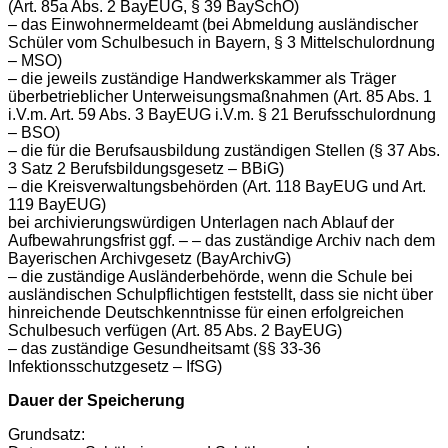
(Art. 85a Abs. 2 BayEUG, § 39 BaySchO)
– das Einwohnermeldeamt (bei Abmeldung ausländischer
Schüler vom Schulbesuch in Bayern, § 3 Mittelschulordnung
– MSO)
– die jeweils zuständige Handwerkskammer als Träger
überbetrieblicher Unterweisungsmaßnahmen (Art. 85 Abs. 1
i.V.m. Art. 59 Abs. 3 BayEUG i.V.m. § 21 Berufsschulordnung
– BSO)
– die für die Berufsausbildung zuständigen Stellen (§ 37 Abs.
3 Satz 2 Berufsbildungsgesetz – BBiG)
– die Kreisverwaltungsbehörden (Art. 118 BayEUG und Art.
119 BayEUG)
bei archivierungswürdigen Unterlagen nach Ablauf der
Aufbewahrungsfrist ggf. – – das zuständige Archiv nach dem
Bayerischen Archivgesetz (BayArchivG)
– die zuständige Ausländerbehörde, wenn die Schule bei
ausländischen Schulpflichtigen feststellt, dass sie nicht über
hinreichende Deutschkenntnisse für einen erfolgreichen
Schulbesuch verfügen (Art. 85 Abs. 2 BayEUG)
– das zuständige Gesundheitsamt (§§ 33-36
Infektionsschutzgesetz – IfSG)
Dauer der Speicherung
Grundsatz: