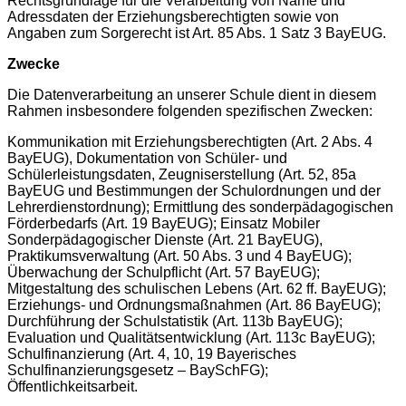
Rechtsgrundlage für die Verarbeitung von Name und
Adressdaten der Erziehungsberechtigten sowie von
Angaben zum Sorgerecht ist Art. 85 Abs. 1 Satz 3 BayEUG.
Zwecke
Die Datenverarbeitung an unserer Schule dient in diesem
Rahmen insbesondere folgenden spezifischen Zwecken:
Kommunikation mit Erziehungsberechtigten (Art. 2 Abs. 4
BayEUG), Dokumentation von Schüler- und
Schülerleistungsdaten, Zeugniserstellung (Art. 52, 85a
BayEUG und Bestimmungen der Schulordnungen und der
Lehrerdienstordnung); Ermittlung des sonderpädagogischen
Förderbedarfs (Art. 19 BayEUG); Einsatz Mobiler
Sonderpädagogischer Dienste (Art. 21 BayEUG),
Praktikumsverwaltung (Art. 50 Abs. 3 und 4 BayEUG);
Überwachung der Schulpflicht (Art. 57 BayEUG);
Mitgestaltung des schulischen Lebens (Art. 62 ff. BayEUG);
Erziehungs- und Ordnungsmaßnahmen (Art. 86 BayEUG);
Durchführung der Schulstatistik (Art. 113b BayEUG);
Evaluation und Qualitätsentwicklung (Art. 113c BayEUG);
Schulfinanzierung (Art. 4, 10, 19 Bayerisches
Schulfinanzierungsgesetz – BaySchFG);
Öffentlichkeitsarbeit.