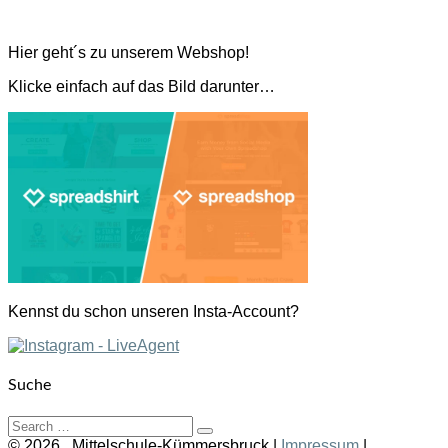
Hier geht´s zu unserem Webshop!
Klicke einfach auf das Bild darunter…
Kennst du schon unseren Insta-Account?
Suche
Search
Search
for:
© 2026
Mittelschule-Kümmersbruck
|
Impressum
|