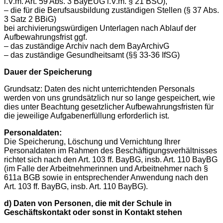
i.V.m. Art. 59 Abs. 3 BayEUG i.V.m. § 21 BSO),
– die für die Berufsausbildung zuständigen Stellen (§ 37 Abs.
3 Satz 2 BBiG)
bei archivierungswürdigen Unterlagen nach Ablauf der
Aufbewahrungsfrist ggf.
– das zuständige Archiv nach dem BayArchivG
– das zuständige Gesundheitsamt (§§ 33-36 IfSG)
Dauer der Speicherung
Grundsatz: Daten des nicht unterrichtenden Personals
werden von uns grundsätzlich nur so lange gespeichert, wie
dies unter Beachtung gesetzlicher Aufbewahrungsfristen für
die jeweilige Aufgabenerfüllung erforderlich ist.
Personaldaten:
Die Speicherung, Löschung und Vernichtung Ihrer
Personaldaten im Rahmen des Beschäftigungsverhältnisses
richtet sich nach den Art. 103 ff. BayBG, insb. Art. 110 BayBG
(im Falle der Arbeitnehmerinnen und Arbeitnehmer nach §
611a BGB sowie in entsprechender Anwendung nach den
Art. 103 ff. BayBG, insb. Art. 110 BayBG).
d) Daten von Personen, die mit der Schule in
Geschäftskontakt oder sonst in Kontakt stehen